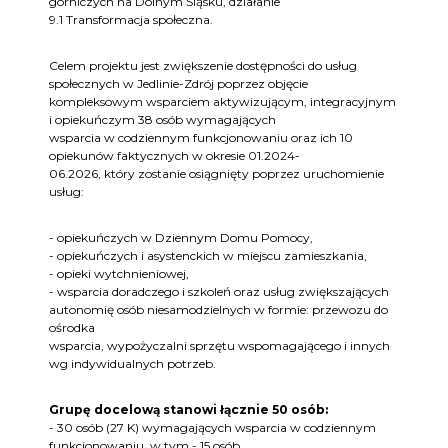
górniczych na Dolnym Śląsku, działanie
9.1 Transformacja społeczna.
Celem projektu jest zwiększenie dostępności do usług
społecznych w Jedlinie-Zdrój poprzez objęcie
kompleksowym wsparciem aktywizującym, integracyjnym
i opiekuńczym 38 osób wymagających
wsparcia w codziennym funkcjonowaniu oraz ich 10
opiekunów faktycznych w okresie 01.2024-
06.2026, który zostanie osiągnięty poprzez uruchomienie
usług:
- opiekuńczych w Dziennym Domu Pomocy,
- opiekuńczych i asystenckich w miejscu zamieszkania,
- opieki wytchnieniowej,
- wsparcia doradczego i szkoleń oraz usług zwiększających
autonomię osób niesamodzielnych w formie: przewozu do
ośrodka
wsparcia, wypożyczalni sprzętu wspomagającego i innych
wg indywidualnych potrzeb.
Grupę docelową stanowi łącznie 50 osób:
- 30 osób (27 K) wymagających wsparcia w codziennym
funkcjonowaniu, w tym - 15 osób