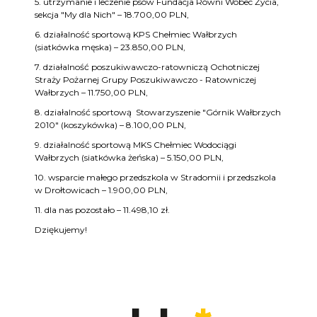
5. utrzymanie i leczenie psów Fundacja Równi Wobec Życia,
sekcja "My dla Nich" – 18.700,00 PLN,
6. działalność sportową KPS Chełmiec Wałbrzych
(siatkówka męska) – 23.850,00 PLN,
7. działalność poszukiwawczo-ratowniczą Ochotniczej
Straży Pożarnej Grupy Poszukiwawczo - Ratowniczej
Wałbrzych – 11.750,00 PLN,
8. działalność sportową Stowarzyszenie "Górnik Wałbrzych
2010" (koszykówka) – 8.100,00 PLN,
9. działalność sportową MKS Chełmiec Wodociągi
Wałbrzych (siatkówka żeńska) – 5.150,00 PLN,
10. wsparcie małego przedszkola w Stradomii i przedszkola
w Drołtowicach – 1.900,00 PLN,
11. dla nas pozostało – 11.498,10 zł.
Dziękujemy!